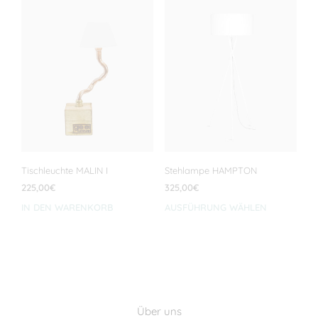
Varianten
Vari
auf.
auf.
Die
Die
Optionen
Opti
können
kön
auf
auf
der
der
Produktseite
Prod
gewählt
gewä
werden
wer
Tischleuchte MALIN I
Stehlampe HAMPTON
225,00
€
325,00
€
IN DEN WARENKORB
AUSFÜHRUNG WÄHLEN
Dies
Prod
weis
meh
Vari
auf.
Die
Über uns
Opti