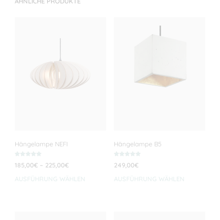
ÄHNLICHE PRODUKTE
Hängelampe NEFI
Hängelampe B5
Bewertet mit
Bewertet mit
Preisspanne:
185,00
€
–
225,00
€
249,00
€
5.00
5.00
von 5
von 5
185,00€
AUSFÜHRUNG WÄHLEN
Dieses
AUSFÜHRUNG WÄHLEN
Dies
bis
Produkt
Prod
225,00€
weist
weis
mehrere
meh