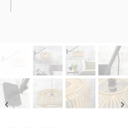
Prev
Nex
ious
t