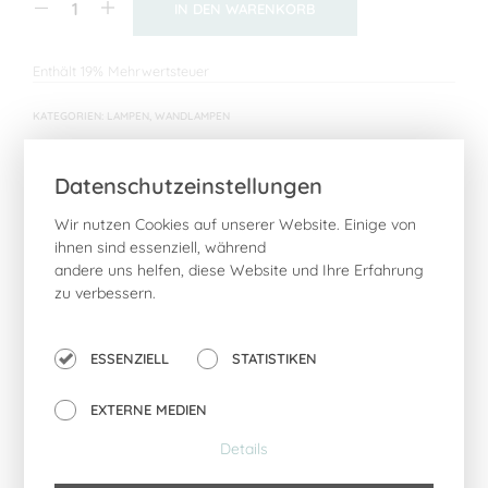
IN DEN WARENKORB
Enthält 19% Mehrwertsteuer
KATEGORIEN:
LAMPEN
,
WANDLAMPEN
Datenschutzeinstellungen
Wir nutzen Cookies auf unserer Website. Einige von
ihnen sind essenziell, während
BESCHREIBUNG
andere uns helfen, diese Website und Ihre Erfahrung
ZUSÄTZLICHE INFORMATIONEN
zu verbessern.
REZENSIONEN (0)
ESSENZIELL
STATISTIKEN
Die moderne Wandlampe BROMO aus Bambus ist ein
echter Hingucker in jedem Zuhause. Die Leuchte wird mit
EXTERNE MEDIEN
einem 200cm langen schwarzen Textilkabel geliefert. Der
Ein- und Ausschalter befindet sich an der Basis der
Details
Wandleuchte. Ein E27 Leuchtmittel (max. 40 Watt) wird