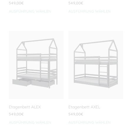
549,00
€
549,00
€
AUSFÜHRUNG WÄHLEN
Dieses
AUSFÜHRUNG WÄHLEN
Dies
Produkt
Prod
weist
weis
mehrere
meh
Varianten
Vari
auf.
auf.
Die
Die
Optionen
Opti
können
kön
auf
auf
der
der
Produktseite
Prod
gewählt
gewä
werden
wer
Etagenbett ALEX
Etagenbett AXEL
549,00
€
549,00
€
AUSFÜHRUNG WÄHLEN
Dieses
AUSFÜHRUNG WÄHLEN
Dies
Produkt
Prod