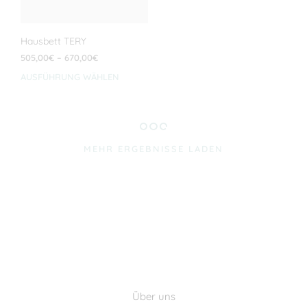
werden
Hausbett TERY
Preisspanne:
505,00
€
–
670,00
€
505,00€
AUSFÜHRUNG WÄHLEN
Dieses
bis
Produkt
670,00€
weist
mehrere
Varianten
MEHR ERGEBNISSE LADEN
auf.
Die
Optionen
können
auf
der
Produktseite
gewählt
werden
Über uns