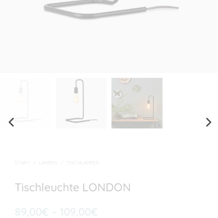
Prev
Nex
ious
t
START
/
LAMPEN
/
TISCHLAMPEN
Tischleuchte LONDON
Preisspanne:
89,00
€
–
109,00
€