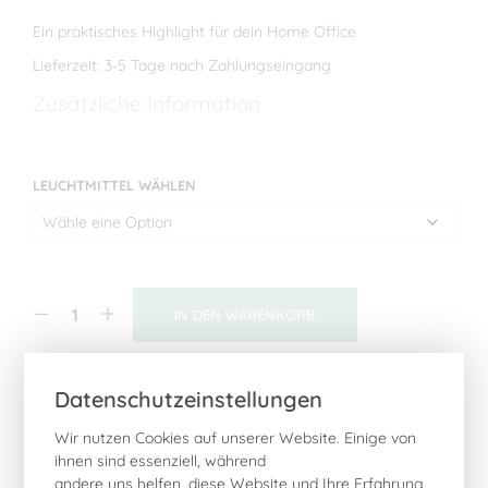
89,00€
Ein praktisches Highlight für dein Home Office
bis
Lieferzeit: 3-5 Tage nach Zahlungseingang
109,00€
Zusätzliche Information
LEUCHTMITTEL WÄHLEN
IN DEN WARENKORB
Enthält 19% Mehrwertsteuer
Datenschutzeinstellungen
KATEGORIEN:
ARBEITEN
,
LAMPEN
,
SCHREIBTISCHLAMPEN
,
TISCHLAMPEN
Wir nutzen Cookies auf unserer Website. Einige von
ihnen sind essenziell, während
andere uns helfen, diese Website und Ihre Erfahrung