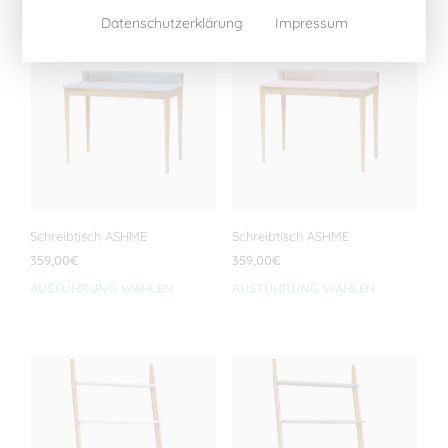
Datenschutzerklärung
Impressum
Schreibtisch ASHME
Schreibtisch ASHME
359,00
€
359,00
€
AUSFÜHRUNG WÄHLEN
Dieses
AUSFÜHRUNG WÄHLEN
Dies
Produkt
Prod
weist
weis
mehrere
meh
Varianten
Vari
auf.
auf.
Die
Die
Optionen
Opti