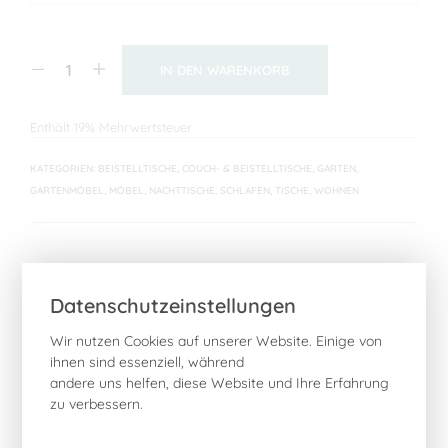
IN DEN WARENKORB
Enthält 19% Mehrwertsteuer
KATEGORIEN:
BEISTELLTISCHE
,
COUCH- & BEISTELLTISCHE
,
GARTEN
,
GARTENMÖBEL
,
MÖBEL
,
NACHTTISCHE
,
SCHLAFEN
,
TISCHE
,
WOHNEN
Datenschutzeinstellungen
BESCHREIBUNG
Wir nutzen Cookies auf unserer Website. Einige von
ZUSÄTZLICHE INFORMATIONEN
ihnen sind essenziell, während
andere uns helfen, diese Website und Ihre Erfahrung
REZENSIONEN (0)
zu verbessern.
Die klar strukturierte ‚GRID‘-Tischplatte sorgt für ein