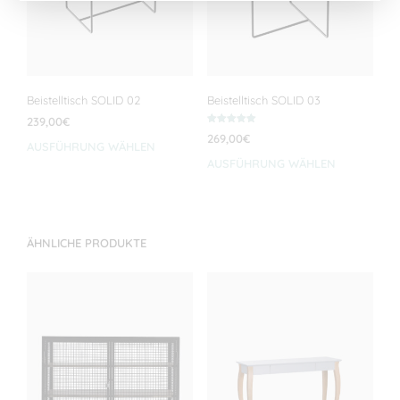
Beistelltisch SOLID 02
Beistelltisch SOLID 03
239,00
€
Bewertet mit
269,00
€
5.00
AUSFÜHRUNG WÄHLEN
Dieses
von 5
AUSFÜHRUNG WÄHLEN
Dies
Produkt
Prod
weist
weis
mehrere
meh
Varianten
Vari
auf.
ÄHNLICHE PRODUKTE
auf.
Die
Die
Optionen
Opti
können
kön
auf
auf
der
der
Produktseite
Prod
gewählt
gewä
werden