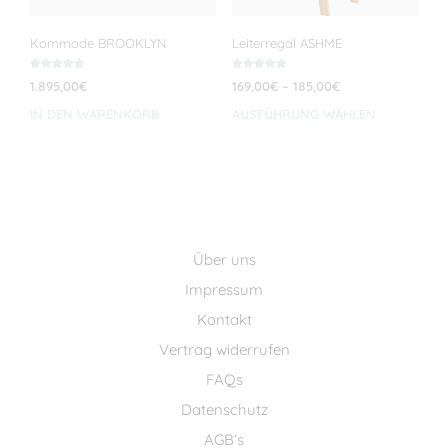
Kommode BROOKLYN
Leiterregal ASHME
Bewertet mit
Bewertet mit
Preisspanne:
1.895,00
€
169,00
€
–
185,00
€
5.00
5.00
von 5
von 5
169,00€
IN DEN WARENKORB
AUSFÜHRUNG WÄHLEN
Dies
bis
Prod
185,00€
weis
meh
Vari
auf.
Die
Über uns
Opti
kön
Impressum
auf
Kontakt
der
Prod
Vertrag widerrufen
gewä
FAQs
wer
Datenschutz
AGB’s