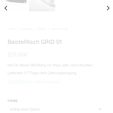
Prev
Nex
ious
t
START
/
SCHLAFEN
/
MÖBEL
/
NACHTTISCHE
Beistelltisch GRID 01
329,00
€
Hol Dir diesen Blickfang ins Haus oder nach draußen!
Lieferzeit: 3-7 Tage nach Zahlungseingang
Zusätzliche Information
FARBE