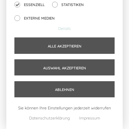
attraktives Schattenspiel und macht den Beistelltisch zu
ESSENZIELL
STATISTIKEN
einem echten Hingucker. Insbesondere im Ensemble mit
den quaderförmigen Beistelltischen der Kollektion ‚SOLID &
EXTERNE MEDIEN
GRID‘ überzeugt der kleine Tisch durch ein starkes Design.
Das Tischgestell aus Rundeisen unterstreicht die
Details
charakteristische grazile Optik.
Die kufenförmigen Beine ermöglichen die Nutzung auch auf
ALLE AKZEPTIEREN
Terrasse und Balkon.
Der Beistelltisch GRID 01 ist in Schwarz und Weiß erhältlich.
AUSWAHL AKZEPTIEREN
DAS KÖNNTE DIR AUCH GEFALLEN …
ABLEHNEN
Sie können Ihre Einstellungen jederzeit widerrufen
Datenschutzerklärung
Impressum