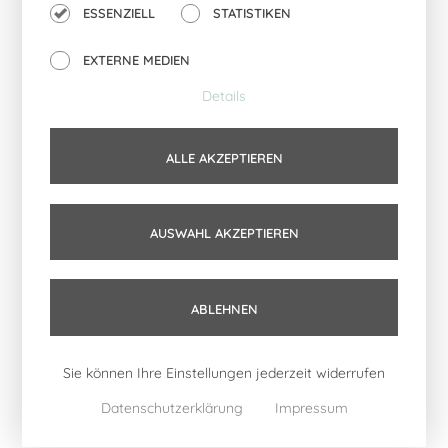
ESSENZIELL
STATISTIKEN
Korb DOTS LARGE
EXTERNE MEDIEN
49,00
€
Details
IN DEN WARENKORB
ALLE AKZEPTIEREN
AUSWAHL AKZEPTIEREN
Über uns
Impressum
ABLEHNEN
Kontakt
Vertrag widerrufen
Sie können Ihre Einstellungen jederzeit widerrufen
FAQs
Datenschutz
Datenschutzerklärung
Impressum
AGB’s